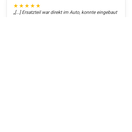
★★★★★
„[...] Ersatzteil war direkt im Auto, konnte eingebaut
werden und schon ging das Licht wieder!
Abgesehen von der zügigen Arbeit und der
schnellen Terminvergabe hat der Pascal es einfach
drauf! Man merkt, dass er weiß worüber er spricht
und einfach Lust auf seinen Beruf hat. [...]"
Armin A.
★★★★★
„Super Service – verstehen ihr Handwerk! Ganz
klare Empfehlung."
Alex Graves